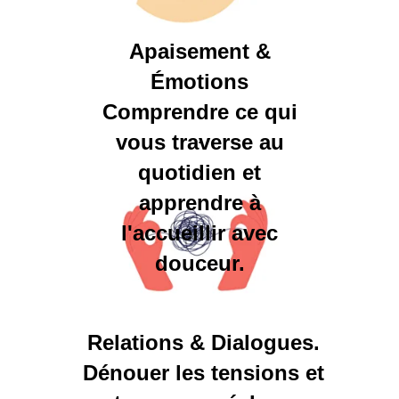
Apaisement &
Émotions
Comprendre ce qui
vous traverse au
.
quotidien et
apprendre à
l'accueillir avec
douceur.
Relations & Dialogues.
Dénouer les tensions et